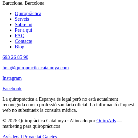
Barcelona, Barcelona
Quiropràctica
Serveis
Sobre mi
Per a qui
FAQ
Contacte
Blog
693 26 85 90
hola@quiropracticacatalunya.com
Instagram
Facebook
La quiropràctica a Espanya és legal però no està actualment
reconeguda com a professió sanitària oficial. La informació d'aquest
web no substitueix la consulta mèdica.
© 2026 Quiropràctica Catalunya
·
Alineado por
QuiroAds
—
marketing para quiroprácticos
Avís legal
Privacitat
Galetes