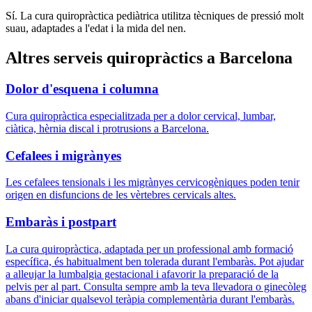
Sí. La cura quiropràctica pediàtrica utilitza tècniques de pressió molt
suau, adaptades a l'edat i la mida del nen.
Altres serveis quiropràctics a Barcelona
Dolor d'esquena i columna
Cura quiropràctica especialitzada per a dolor cervical, lumbar,
ciàtica, hèrnia discal i protrusions a Barcelona.
Cefalees i migrànyes
Les cefalees tensionals i les migrànyes cervicogèniques poden tenir
origen en disfuncions de les vèrtebres cervicals altes.
Embaràs i postpart
La cura quiropràctica, adaptada per un professional amb formació
específica, és habitualment ben tolerada durant l'embaràs. Pot ajudar
a alleujar la lumbalgia gestacional i afavorir la preparació de la
pelvis per al part. Consulta sempre amb la teva llevadora o ginecòleg
abans d'iniciar qualsevol teràpia complementària durant l'embaràs.