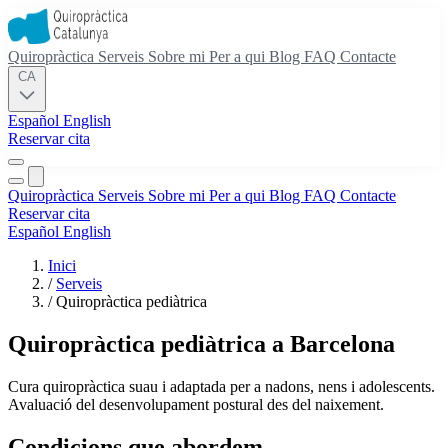
Quiropràctica
Serveis
Sobre mi
Per a qui
Blog
FAQ
Contacte
CA
Español
English
Reservar cita
Quiropràctica
Serveis
Sobre mi
Per a qui
Blog
FAQ
Contacte
Reservar cita
Español
English
Inici
/
Serveis
/
Quiropràctica pediàtrica
Quiropràctica pediàtrica a Barcelona
Cura quiropràctica suau i adaptada per a nadons, nens i adolescents.
Avaluació del desenvolupament postural des del naixement.
Condicions que abordem