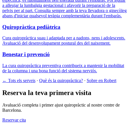
específica, és habitualment ben tolerada durant l'embaràs. Pot ajudar
a alleujar la lumbalgia gestacional i afavorir la preparació de la
pelvis per al part. Consulta sempre amb la teva llevadora o ginecòleg
abans d'iniciar qualsevol teràpia complementària durant l'embaràs.
Quiropràctica pediàtrica
Cura quiropràctica suau i adaptada per a nadons, nens i adolescents.
Avaluació del desenvolupament postural des del naixement.
Benestar i prevenció
La cura quiropràctica preventiva contribueix a mantenir la mobilitat
de la columna i una bona funció del sistema nerviós.
← Tots els serveis
·
Què és la quiropràctica?
·
Sobre en Robert
Reserva la teva primera visita
Avaluació completa i primer ajust quiropràctic al nostre centre de
Barcelona.
Reservar cita