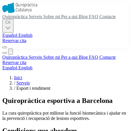
Quiropràctica
Serveis
Sobre mi
Per a qui
Blog
FAQ
Contacte
CA
Español
English
Reservar cita
Quiropràctica
Serveis
Sobre mi
Per a qui
Blog
FAQ
Contacte
Reservar cita
Español
English
Inici
/
Serveis
/
Esport i rendiment
Quiropràctica esportiva a Barcelona
La cura quiropràctica pot millorar la funció biomecànica i ajudar en
la prevenció i recuperació de lesions esportives.
Condicions que abordem