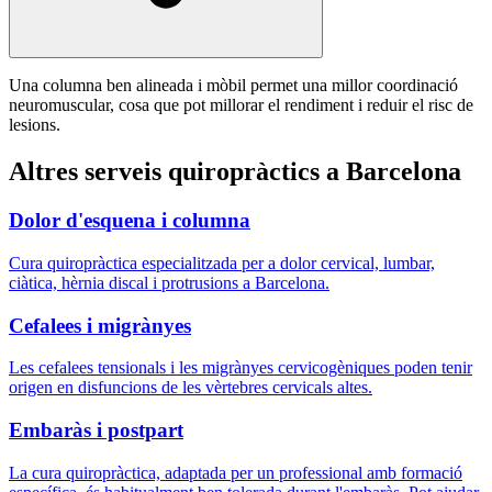
Una columna ben alineada i mòbil permet una millor coordinació
neuromuscular, cosa que pot millorar el rendiment i reduir el risc de
lesions.
Altres serveis quiropràctics a Barcelona
Dolor d'esquena i columna
Cura quiropràctica especialitzada per a dolor cervical, lumbar,
ciàtica, hèrnia discal i protrusions a Barcelona.
Cefalees i migrànyes
Les cefalees tensionals i les migrànyes cervicogèniques poden tenir
origen en disfuncions de les vèrtebres cervicals altes.
Embaràs i postpart
La cura quiropràctica, adaptada per un professional amb formació